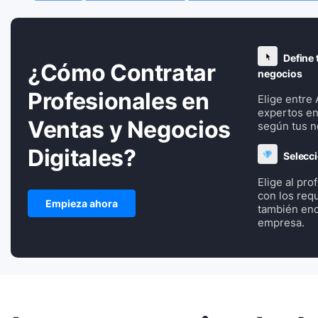
Define 
¿Cómo Contratar
negocios
Profesionales en
Elige entre
expertos en
Ventas y Negocios
según tus n
Digitales?
Selecci
Elige al pr
con los requ
Empieza ahora
también enca
empresa.