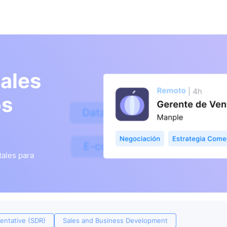
ales
os
tales para
entative (SDR)
Sales and Business Development