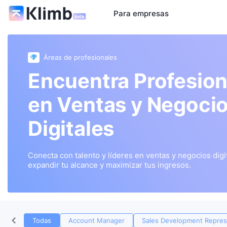
Para empresas
Áreas de profesionales
Encuentra Profesion
en Ventas y Negoci
Digitales
Conecta con talento y líderes en ventas y negocios digi
expandir tu alcance y maximizar tus ingresos.
Todas
Account Manager
Sales Development Repres