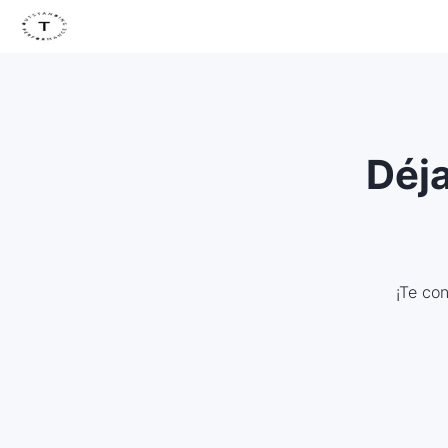
Déja
¡Te co