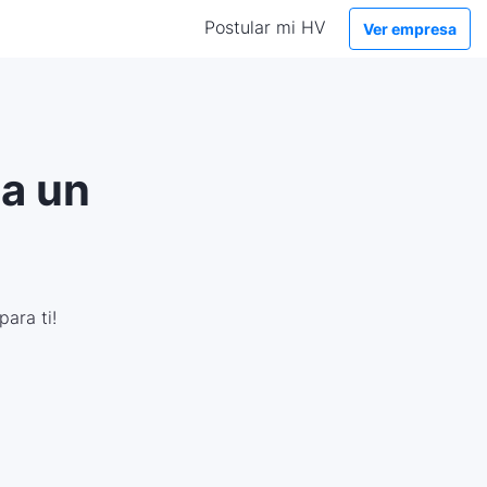
Postular mi HV
Ver empresa
 a un
ara ti!