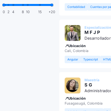
Contabilidad
Cuentas por p
0
2
4
8
10
15
+20
Especializació
M F J P
Desarrollador
📍Ubicación
Cali, Colombia
Angular
Typescript
HTM
Maestría
S G
Administrado
📍Ubicación
Fusagasugá, Colombia