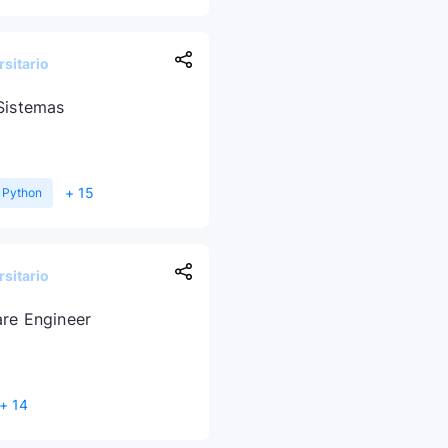
sitario
Sistemas
+ 15
Python
sitario
are Engineer
+ 14