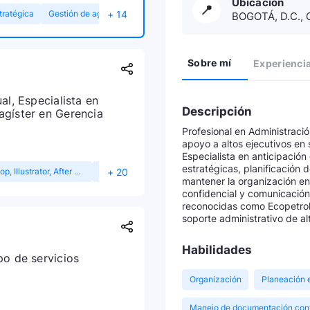
Ubicación
📍
+ 14
tratégica
Gestión de agendas
BOGOTÁ, D.C., 
Sobre mí
Experienci
al, Especialista en
Descripción
agíster en Gerencia
el Diseño
Profesional en Administrac
apoyo a altos ejecutivos en 
Especialista en anticipació
estratégicas, planificación 
+ 20
Adobe Creative Cloud (Photoshop, Illustrator, After Effects)
UX Strategy
Mobile-first Design
mantener la organización e
confidencial y comunicación
reconocidas como Ecopetrol,
soporte administrativo de alt
Habilidades
po de servicios
Organización
Planeación 
Manejo de documentación conf