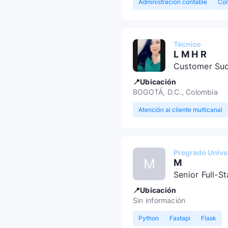
Administración contable
Con
Técnico
L M H R
Customer Su
📍Ubicación
BOGOTÁ, D.C., Colombia
Atención al cliente multicanal
Pregrado Univer
M
M
Senior Full-S
📍Ubicación
Sin información
Python
Fastapi
Flask