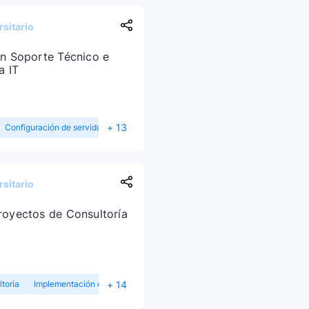
sitario
en Soporte Técnico e
a IT
+ 13
Configuración de servidores Windows
Mantenimiento de Equipos
sitario
royectos de Consultoría
+ 14
toría
Implementación de ISO 55001