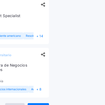
t Specialist
+ 14
liente americano
Resolución de conflictos
sitario
ra de Negocios
es
ia
+ 8
ios internacionales
Análisis de mercados