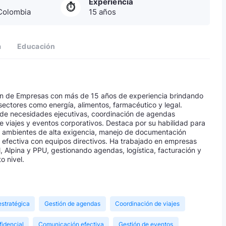
Experiencia
⏱
Colombia
15 años
a
Educación
ión de Empresas con más de 15 años de experiencia brindando
sectores como energía, alimentos, farmacéutico y legal.
n de necesidades ejecutivas, coordinación de agendas
de viajes y eventos corporativos. Destaca por su habilidad para
n ambientes de alta exigencia, manejo de documentación
 efectiva con equipos directivos. Ha trabajado en empresas
 Alpina y PPU, gestionando agendas, logística, facturación y
o nivel.
estratégica
Gestión de agendas
Coordinación de viajes
idencial
Comunicación efectiva
Gestión de eventos