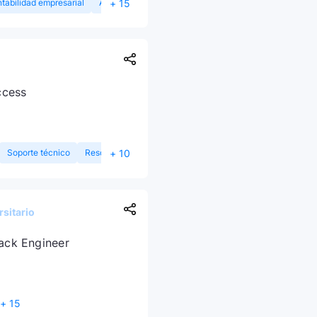
+ 15
tabilidad empresarial
Análisis de riesgos
ccess
+ 10
Soporte técnico
Resolución de problemas
sitario
tack Engineer
+ 15