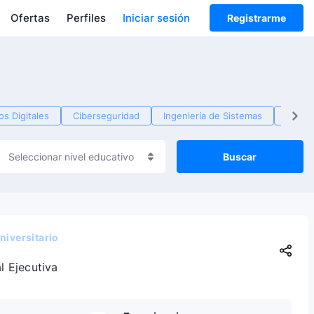
Ofertas
Perfiles
Iniciar sesión
Registrarme
s Digitales
Ciberseguridad
Ingeniería de Sistemas
Produ
Buscar
Seleccionar nivel educativo
niversitario
l Ejecutiva