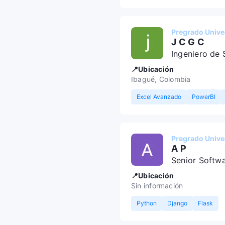
Pregrado Univer
J C G C
Ingeniero de 
📍Ubicación
Ibagué, Colombia
Excel Avanzado
PowerBI
Pregrado Univer
A P
Senior Softw
📍Ubicación
Sin información
Python
Django
Flask