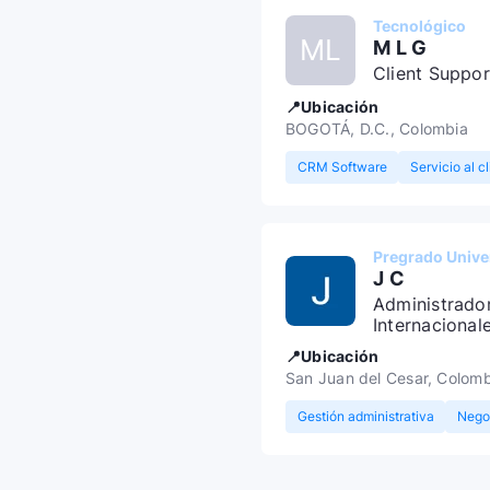
Tecnológico
ML
M L G
Client Suppor
📍Ubicación
BOGOTÁ, D.C., Colombia
CRM Software
Servicio al c
Pregrado Univer
J C
Administrado
Internacional
📍Ubicación
San Juan del Cesar, Colomb
Gestión administrativa
Negoc