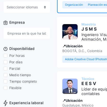
Organización
Planeación es
Seleccionar idiomas
Empresa
Maestría
J S M S
Ingeniero Visu
Animación, M
Estratégica d
📍Ubicación
Disponibilidad
BOGOTÁ, D.C., Colombia
Por horas
Por días
Parcial
Medio tiempo
Técnico
Tiempo completo
E E S V
Flexible
Líder de equi
contables
📍Ubicación
Experiencia laboral
Guadalupe, México