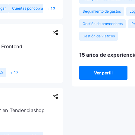
+ 13
agar
Cuentas por cobrar
Seguimiento de gastos
Log
Gestión de proveedores
Pr
n
Gestión de viáticos
 Frontend
15 años de experienci
+ 17
L5
Ver perfil
r en Tendenciashop