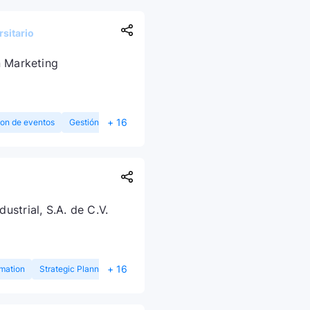
sitario
n Marketing
+ 16
on de eventos
Gestión de redes sociales
n
strial, S.A. de C.V.
+ 16
mation
Strategic Planning