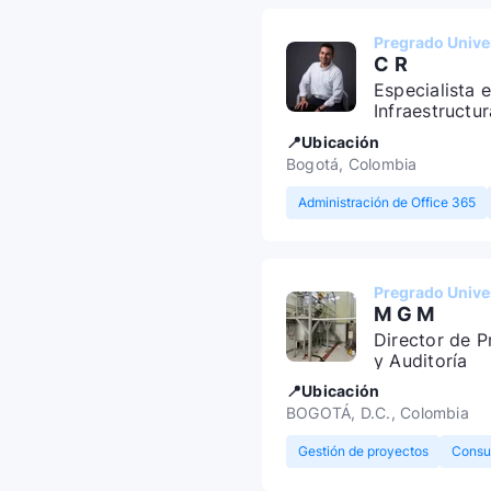
Pregrado Univer
C R
Especialista 
Infraestructur
📍Ubicación
Bogotá, Colombia
Administración de Office 365
Pregrado Univer
M G M
Director de P
y Auditoría
📍Ubicación
BOGOTÁ, D.C., Colombia
Gestión de proyectos
Consul